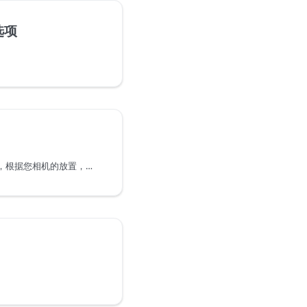
选项
当您启动 Dollars DEEP 后，根据您相机的放置，动捕人偶可能出现在屏幕的任何位置。