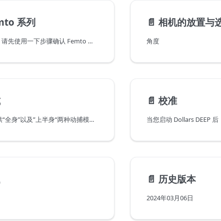
mto 系列
📄️
相机的放置与
在使用 DEEP 前，请先使用一下步骤确认 Femto 正常连接并可以进行骨骼识别。
角度
式
📄️
校准
Dollars DEEP 提供“全身”以及”上半身“两种动捕模式。
题
📄️
历史版本
2024年03月06日